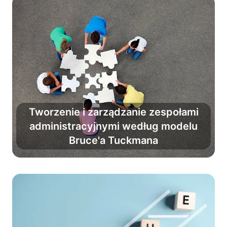
Tworzenie i zarządzanie zespołami
administracyjnymi według modelu
Pokonaj chaos i zmień grupę
Bruce'a Tuckmana
w profesjonalny zespół.