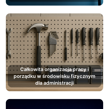
Całkowita organizacja pracy i
Wprowadź nawyk porządku i
porządku w środowisku fizycznym
organizacji pracy jako stały element
dla administracji
codzienności.