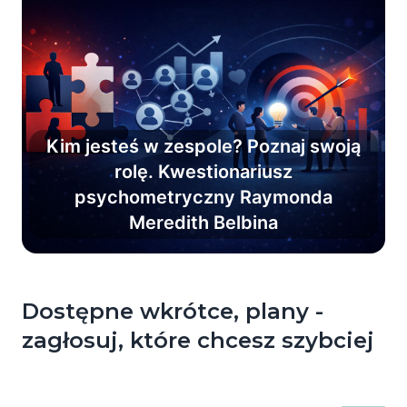
Kim jesteś w zespole? Poznaj swoją
rolę. Kwestionariusz
Poznaj role zespołowe i osiągnij
psychometryczny Raymonda
pewność w zarządzaniu
Meredith Belbina
efektywnym zespołem.
Dostępne wkrótce, plany -
zagłosuj, które chcesz szybciej