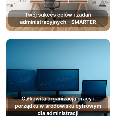
Twój sukces celów i zadań
administracyjnych - SMARTER
Zwiększ powodzenie planów o 90%.
Całkowita organizacja pracy i
Wprowadź nawyk porządku i
porządku w środowisku cyfrowym
organizacji jako stały element
dla administracji
codzienności.