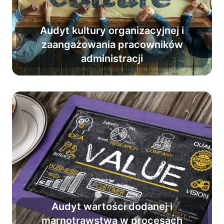
Audyt kultury organizacyjnej i
Podnieś zaangażowanie
zaangażowania pracowników
pracowników i kulturę organizacyjną
administracji
nawet trzykrotnie.
Audyt wartości dodanej i
marnotrawstwa w procesach
Zredukuj marnotrawstwo i zwiększ