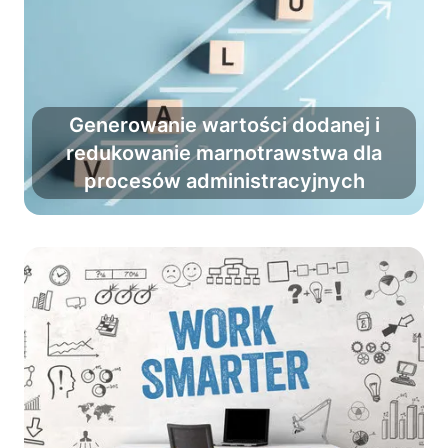
Generowanie wartości dodanej i
Zredukuj marnotrawstwo i zwiększ
redukowanie marnotrawstwa dla
wartość dodaną, przy okazji
procesów administracyjnych
ułatwiając pracę codzienną.