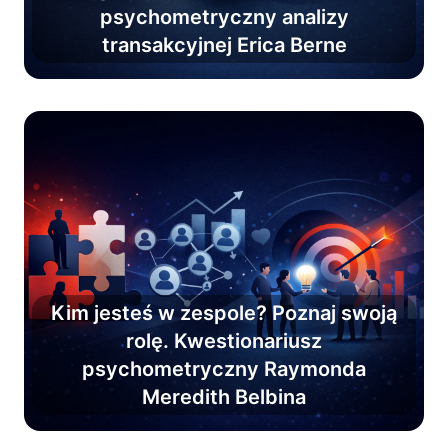
psychometryczny analizy
postawy i osiągnij komunikacyjną
transakcyjnej Erica Berne
efektywność.
Kim jesteś w zespole? Poznaj swoją
rolę. Kwestionariusz
Poznaj role zespołowe i osiągnij
psychometryczny Raymonda
pewność w zarządzaniu
Meredith Belbina
efektywnym zespołem.