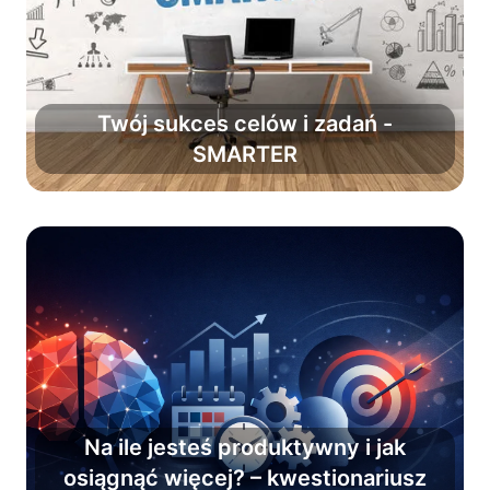
Twój sukces celów i zadań -
SMARTER
Zwiększ powodzenie planów o 90%.
Na ile jesteś produktywny i jak
osiągnąć więcej? – kwestionariusz
Poznaj tajemnicę produktywnej