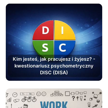
Kim jesteś, jak pracujesz i żyjesz? -
kwestionariusz psychometryczny
Skorzystaj teraz i zrozum ludzi w
DISC (DISA)
pracy