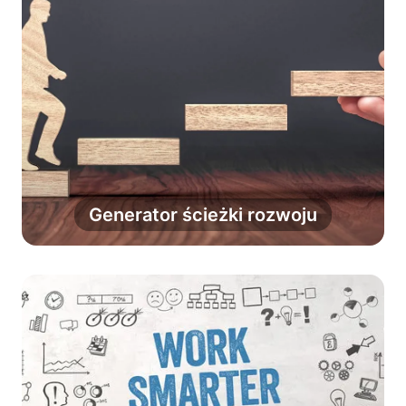
Zbuduj kompletną ścieżkę rozwoju
opartą na kompetencjach twardych,
zawodowych, interpersonalnych i
Generator ścieżki rozwoju
cyfrowych.