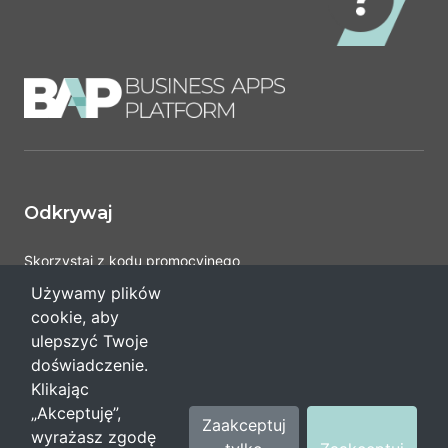
Odkrywaj
Skorzystaj z kodu promocyjnego
Pomoc
Używamy plików
cookie, aby
ulepszyć Twoje
Regulaminy i polityka
doświadczenie.
Klikając
Ciasteczka
„Akceptuję”,
Zaakceptuj
wyrażasz zgodę