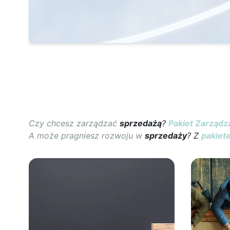
Czy chcesz zarządzać
sprzedażą
?
Pakiet Zarządz
A może pragniesz rozwoju w
sprzedaży
? Z
pakiet