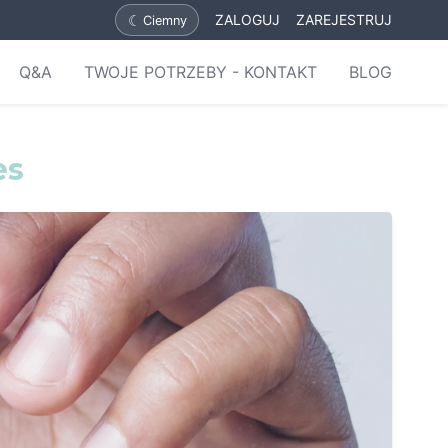
☾
ZALOGUJ
ZAREJESTRUJ
Ciemny
Q&A
TWOJE POTRZEBY - KONTAKT
BLOG
es