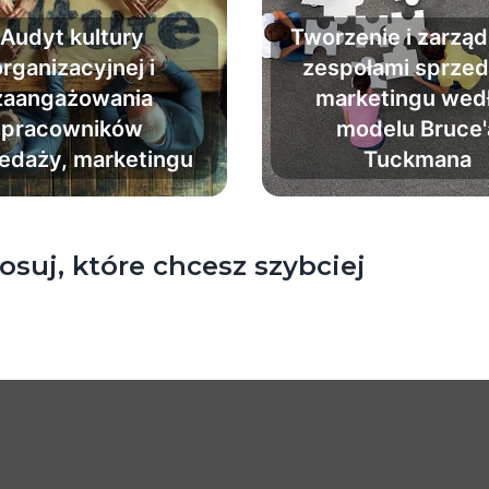
Audyt kultury
Tworzenie i zarząd
rganizacyjnej i
zespołami sprzed
zaangażowania
marketingu wed
Pokonaj chaos i zm
pracowników
modelu Bruce'
grupę w profesjona
edaży, marketingu
Tuckmana
zespół.
nieś zaangażowanie
acowników i kulturę
rganizacyjną nawet
trzykrotnie.
osuj, które chcesz szybciej