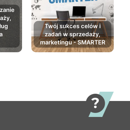
zanie
aży,
ług
Twój sukces celów i
ień
a
zadań w sprzedaży,
lny
Zwiększ powodzenie
marketingu - SMARTER
planów o 90%.