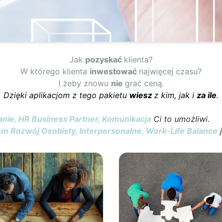
Jak
pozyskać
klienta?
W którego klienta
inwestować
najwięcej czasu?
I żeby znowu
nie
grać ceną.
Dzięki aplikacjom z tego pakietu
wiesz
z kim, jak i
za ile
.
anie, HR Business Partner, Komunikacja
Ci to umożliwi.
em Rozwój Osobisty, Interpersonalne, Work-Life Balance
j