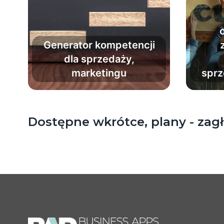
Zbuduj kompletną
o
ścieżkę rozwoju opartą
Generator kompetencji
na kompetencjach
dla sprzedaży,
twardych, zawodowych,
marketingu
sprz
interpersonalnych i
Pod
cyfrowych.
pr
o
Dostępne wkrótce, plany - zagł