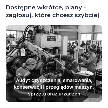
Dostępne wkrótce, plany -
zagłosuj, które chcesz szybciej
Audyt czyszczenia, smarowania,
konserwacji i przeglądów maszyn,
Zamień frustrację na efektywność i
sprzętu oraz urządzeń
utrzymuj sprzęt w dobrym stanie.