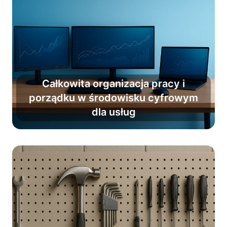
Całkowita organizacja pracy i
Wprowadź nawyk porządku i
porządku w środowisku cyfrowym
organizacji jako stały element
dla usług
codzienności.