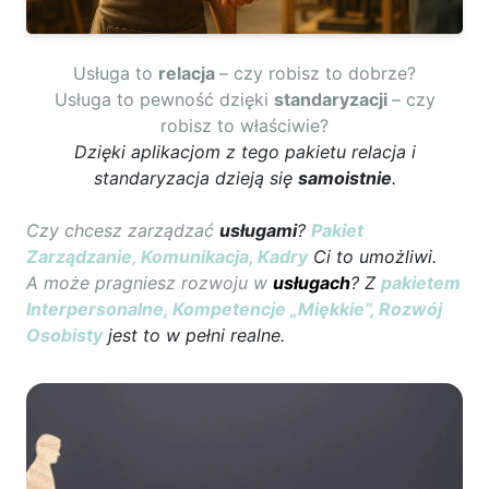
Usługa to
relacja
– czy robisz to dobrze?
Usługa to pewność dzięki
standaryzacji
– czy
robisz to właściwie?
Dzięki aplikacjom z tego pakietu relacja i
standaryzacja dzieją się
samoistnie
.
Czy chcesz zarządzać
usługami
?
Pakiet
Zarządzanie, Komunikacja, Kadry
Ci to umożliwi.
A może pragniesz rozwoju w
usługach
? Z
pakietem
Interpersonalne, Kompetencje „Miękkie”, Rozwój
Osobisty
jest to w pełni realne.