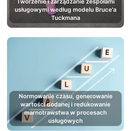
Tworzenie i zarządzanie zespołami
usługowymi według modelu Bruce'a
Pokonaj chaos i zmień grupę
Tuckmana
w profesjonalny zespół.
Normowanie czasu, generowanie
wartości dodanej i redukowanie
Zredukuj marnotrawstwo i zwiększ
marnotrawstwa w procesach
wartość dodaną, przy okazji
usługowych
ułatwiając pracę codzienną.