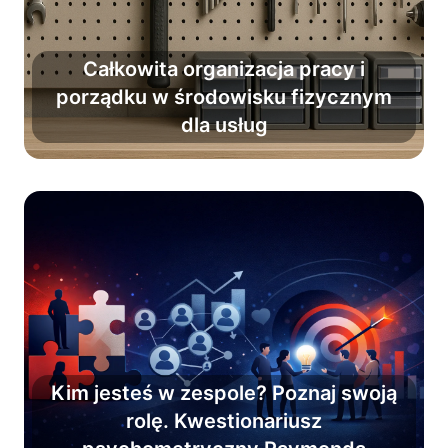
Całkowita organizacja pracy i
Wprowadź nawyk porządku i
porządku w środowisku fizycznym
organizacji pracy jako stały element
dla usług
codzienności.
Kim jesteś w zespole? Poznaj swoją
rolę. Kwestionariusz
Poznaj role zespołowe i osiągnij