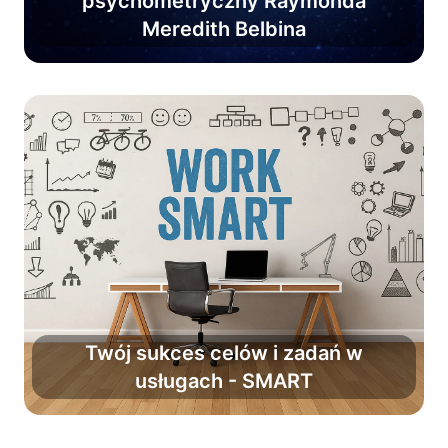
psychometryczny Raymonda
pewność w zarządzaniu
Meredith Belbina
efektywnym zespołem.
Twój sukces celów i zadań w
usługach - SMART
Zwiększ powodzenie planów o 90%.