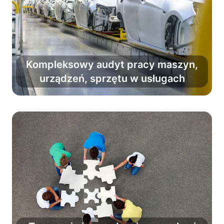
Kompleksowy audyt pracy maszyn,
Zminimalizuj ryzyko usterek i pracuj
urządzeń, sprzętu w usługach
bez strat maszynogodzin.