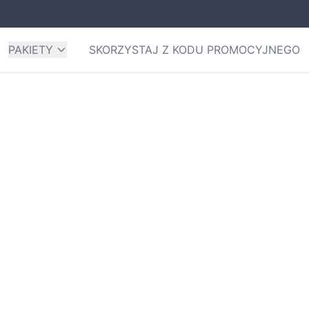
PAKIETY
SKORZYSTAJ Z KODU PROMOCYJNEGO
ura Przepływu w Produkc
j – Likwidacja „Ukrytej 