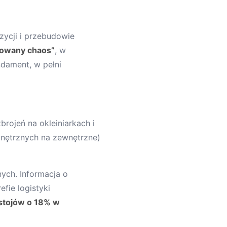
zycji i przebudowie
zowany chaos”
, w
dament, w pełni
rojeń na okleiniarkach i
wnętrznych na zewnętrzne)
ych. Informacja o
fie logistyki
stojów o 18% w