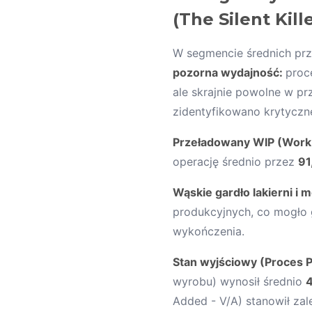
(The Silent Kill
W segmencie średnich pr
pozorna wydajność:
proc
ale skrajnie powolne w p
zidentyfikowano krytycz
Przeładowany WIP (Work 
operację średnio przez
91
Wąskie gardło lakierni i 
produkcyjnych, co mogło 
wykończenia.
Stan wyjściowy (Proces P
wyrobu) wynosił średnio
4
Added - V/A) stanowił za