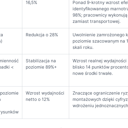
16,5%
Ponad 9-krotny wzrost efe
identyfikowanego marnotr
98%; pracownicy wykonują
zamiast transportowej.
za
Redukcja o 28%
Uwolnienie zamrożonego k
a)
poziomie szacowanym na 1
skali roku.
zmienność
Stabilizacja na
Wzrost realnej wydajnośc
padki <
poziomie 89%+
blisko 14 punktów procent
nowe środki trwałe.
 poziomie
Wzrost wydajności
Znaczące ograniczenie ry
a
netto o 12%
montażowych dzięki cyfryza
wdrożeniu jednoznacznych
/rysunków