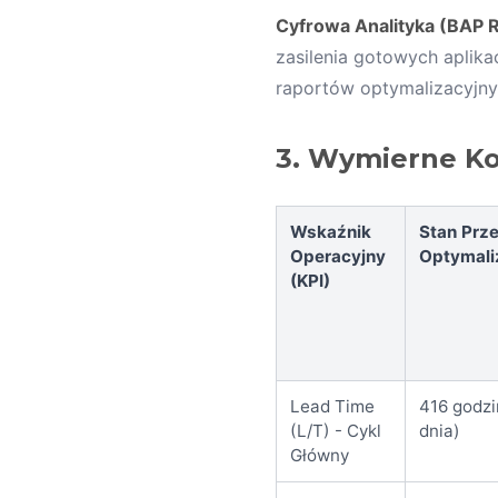
Cyfrowa Analityka (BAP 
zasilenia gotowych aplik
raportów optymalizacyjny
3. Wymierne Ko
Wskaźnik
Stan Prz
Operacyjny
Optymali
(KPI)
Lead Time
416 godzi
(L/T) - Cykl
dnia)
Główny