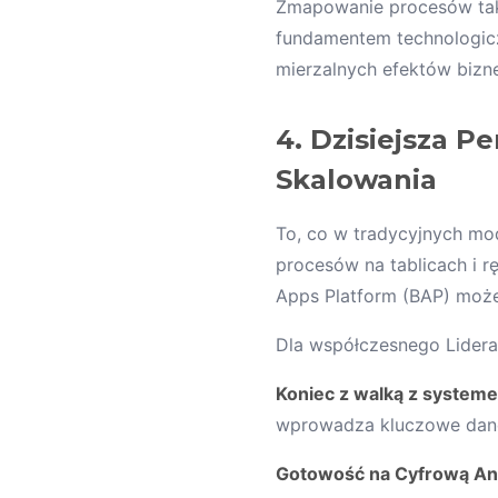
Zmapowanie procesów tak 
fundamentem technologicz
mierzalnych efektów biz
4. Dzisiejsza P
Skalowania
To, co w tradycyjnych m
procesów na tablicach i r
Apps Platform (BAP) może
Dla współczesnego Lidera
Koniec z walką z system
wprowadza kluczowe dane,
Gotowość na Cyfrową Ana