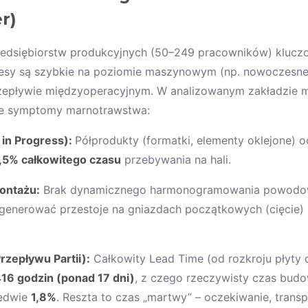
er)
zedsiębiorstw produkcyjnych (50–249 pracowników) kluc
esy są szybkie na poziomie maszynowym (np. nowoczesne
rzepływie międzyoperacyjnym. W analizowanym zakładzie 
ne symptomy marnotrawstwa:
in Progress):
Półprodukty (formatki, elementy oklejone) o
,5% całkowitego czasu
przebywania na hali.
montażu:
Brak dynamicznego harmonogramowania powodował
generować przestoje na gniazdach początkowych (cięcie) i
rzepływu Partii):
Całkowity Lead Time (od rozkroju płyt
16 godzin (ponad 17 dni)
, z czego rzeczywisty czas budo
ledwie
1,8%
. Reszta to czas „martwy” – oczekiwanie, transp