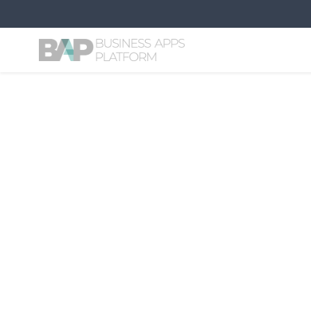
← Wszystkie historie sukcesu
Architekt
Meblarskie
Strat”