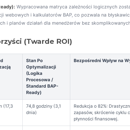
Ready):
Wypracowana matryca zależności logicznych zost
acji webowych i kalkulatorów BAP, co pozwala na błyskawi
ch i planów działań dla menedżerów bez skomplikowanych
rzyści (Twarde ROI)
ed
Stan Po
Bezpośredni Wpływ na Wy
zacją
Optymalizacji
(Logika
Procesowa /
Standard BAP-
Ready)
n (17,3
74,8 godziny (3,1
Redukcja o 82%: Drastyczne
dnia)
zapasów, skrócenie cyklu 
płynności finansowej.