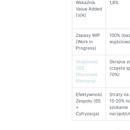
Wskaźnik
1,8%
Value Added
(V/A)
Zapasy WIP
100% (ba
(Work in
wyjściow
Progress)
Stabilność
Skrajna 
OEE
(częste s
(Kluczowe
70%)
Maszyny)
Efektywność
Straty na
Zespołu (6S
15-20% n
+
szukanie
Cyfryzacja)
narzędzi