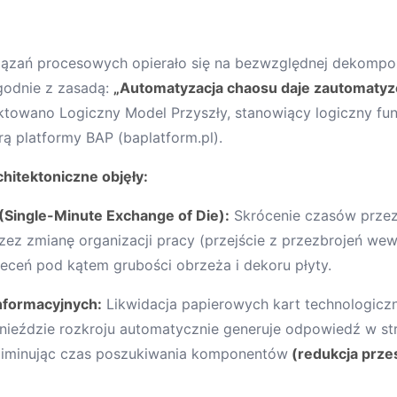
wiązań procesowych opierało się na bezwzględnej dekompo
Zgodnie z zasadą:
„Automatyzacja chaosu daje zautomaty
ktowano Logiczny Model Przyszły, stanowiący logiczny fun
rą platformy BAP (
baplatform.pl
).
hitektoniczne objęły:
(Single-Minute Exchange of Die):
Skrócenie czasów przezb
zez zmianę organizacji pracy (przejście z przezbrojeń we
eceń pod kątem grubości obrzeża i dekoru płyty.
nformacyjnych:
Likwidacja papierowych kart technologiczn
nieździe rozkroju automatycznie generuje odpowiedź w stre
iminując czas poszukiwania komponentów
(redukcja prze