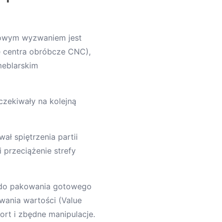
zowym wyzwaniem jest
 centra obróbcze CNC),
meblarskim
czekiwały na kolejną
 spiętrzenia partii
 przeciążenie strefy
y do pakowania gotowego
wania wartości (Value
ort i zbędne manipulacje.