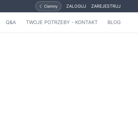
☾
ZALOGUJ
ZAREJESTRUJ
Ciemny
Q&A
TWOJE POTRZEBY - KONTAKT
BLOG
ji
Fabryki