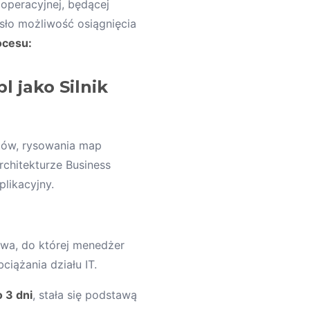
operacyjnej, będącej
sło możliwość osiągnięcia
ocesu:
l jako Silnik
tów, rysowania map
chitekturze Business
likacyjny.
owa, do której menedżer
iążania działu IT.
 3 dni
, stała się podstawą